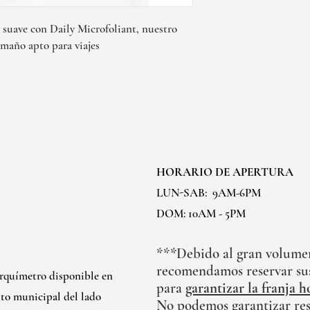
 suave con Daily Microfoliant, nuestro
tamaño apto para viajes
HORARIO DE APERTURA
LUN-SAB:
9AM-6PM
DOM: 10AM - 5PM
***Debido al gran volumen 
recomendamos reservar sus
arquímetro disponible en
para
garantizar la franja h
to municipal del lado
No podemos garantizar res