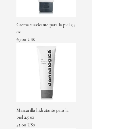
Crema suavizante para la piel 3.4
oz
Precio
69,00 US$
Mascarilla hidratante para la
piel 2.5 oz
Precio
45,00 US$