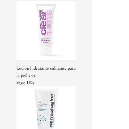
Loción hidratante calmante para
la piel 2 oz
Precio
22,00 US$