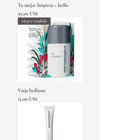
Tu mejor limpieza + brillo
Precio
95,00 US$
Mejor vendido
Viaja brillante
Precio
15,00 US$